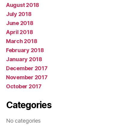
August 2018
July 2018
June 2018
April 2018
March 2018
February 2018
January 2018
December 2017
November 2017
October 2017
Categories
No categories