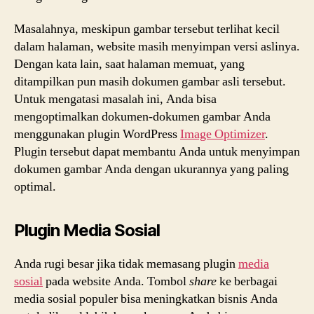
Masalahnya, meskipun gambar tersebut terlihat kecil
dalam halaman, website masih menyimpan versi aslinya.
Dengan kata lain, saat halaman memuat, yang
ditampilkan pun masih dokumen gambar asli tersebut.
Untuk mengatasi masalah ini, Anda bisa
mengoptimalkan dokumen-dokumen gambar Anda
menggunakan plugin WordPress
Image Optimizer
.
Plugin tersebut dapat membantu Anda untuk menyimpan
dokumen gambar Anda dengan ukurannya yang paling
optimal.
Plugin Media Sosial
Anda rugi besar jika tidak memasang plugin
media
sosial
pada website Anda. Tombol
share
ke berbagai
media sosial populer bisa meningkatkan bisnis Anda