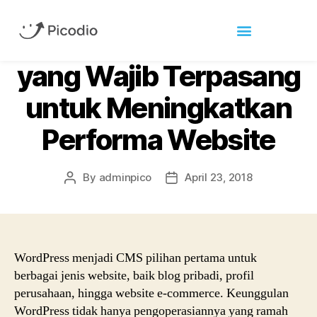
7 Plugin WordPress
yang Wajib Terpasang
untuk Meningkatkan
Performa Website
By
adminpico
April 23, 2018
WordPress menjadi CMS pilihan pertama untuk
berbagai jenis website, baik blog pribadi, profil
perusahaan, hingga website e-commerce. Keunggulan
WordPress tidak hanya pengoperasiannya yang ramah