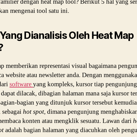
amilier dengan heat map tool? Berikut 5 hal yang se
kan mengenai tool satu ini.
Yang Dianalisis Oleh Heat Map
?
p memberikan representasi visual bagaimana pengu
 website atau newsletter anda. Dengan menggunak
dari
software
yang kompleks, kursor tiap pengunjung
 dapat dilacak, dibagian halaman mana saja kursor te
Bagian-bagian yang ditunjuk kursor tersebut kemudi
i sebagai
hot spot
, dimana pengunjung menghabiska
embaca konten atau mengklik sesuatu. Lawan dari
h
ot
adalah bagian halaman yang diacuhkan oleh peng