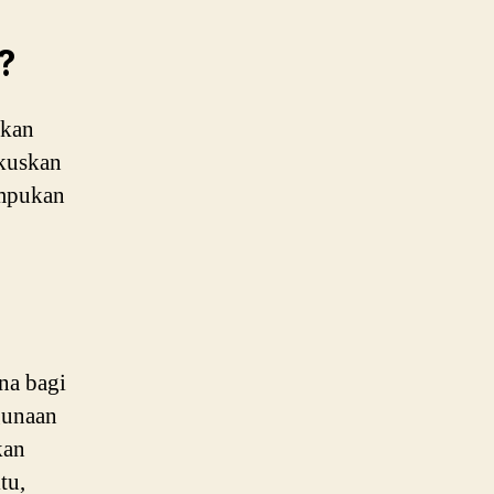
?
ikan
kuskan
umpukan
na bagi
ggunaan
kan
tu,