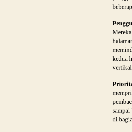
beberap
Penggu
Mereka 
halaman
meminda
kedua h
vertika
Priori
memprio
pembac
sampai 
di bagia