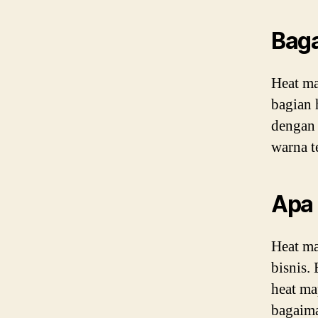
Baga
Heat m
bagian 
dengan
warna t
Apa 
Heat ma
bisnis.
heat m
bagaima