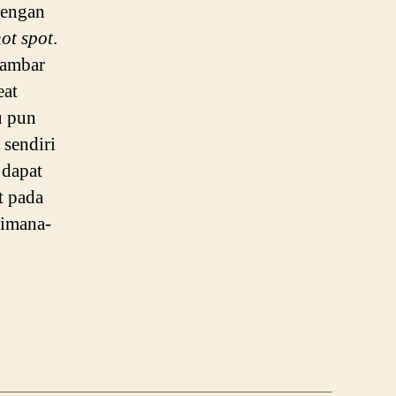
dengan
ot spot
.
Gambar
eat
u pun
 sendiri
 dapat
t pada
dimana-