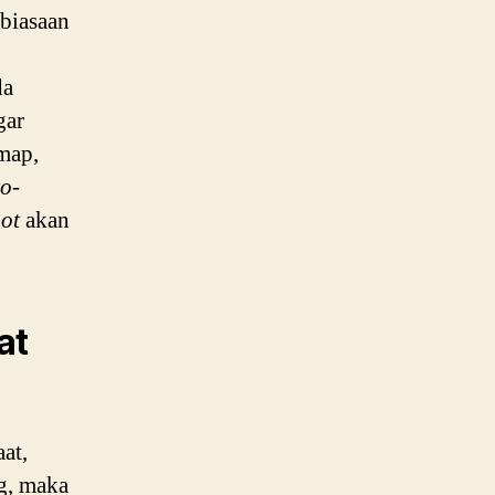
biasaan
da
gar
map,
to-
pot
akan
at
at,
g, maka