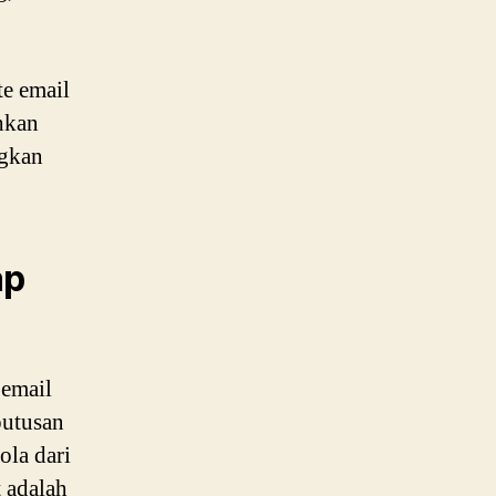
te email
hkan
ngkan
ap
 email
putusan
ola dari
 adalah