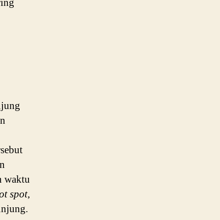
ring
njung
an
rsebut
an
n waktu
ot spot
,
unjung.