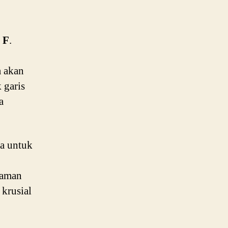
 F
.
a akan
 garis
a
ya untuk
laman
krusial