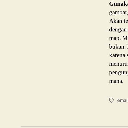
Gunaka
gambar,
Akan te
dengan 
map. Ma
bukan. 
karena 
menurun
pengun
mana.
emai