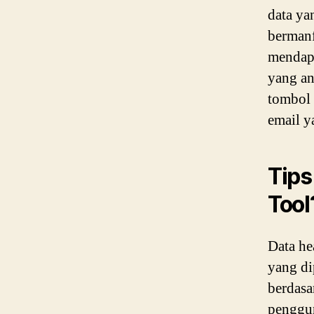
data ya
bermanf
mendapa
yang an
tombol
email y
Tips
Tool
Data he
yang di
berdasa
penggun