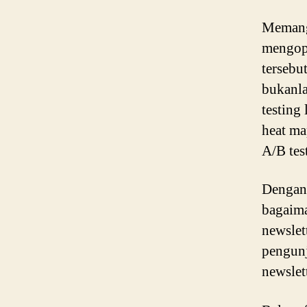
Memang
mengop
tersebu
bukanla
testing
heat ma
A/B tes
Dengan 
bagaima
newslet
pengunj
newslet