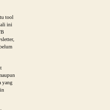
tu tool
li ini
/B
letter,
ebelum
t
 maupun
a yang
in
.