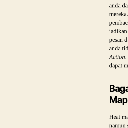
anda da
mereka
pembaca
jadikan
pesan d
anda t
Action
.
dapat 
Bag
Map 
Heat ma
namun 