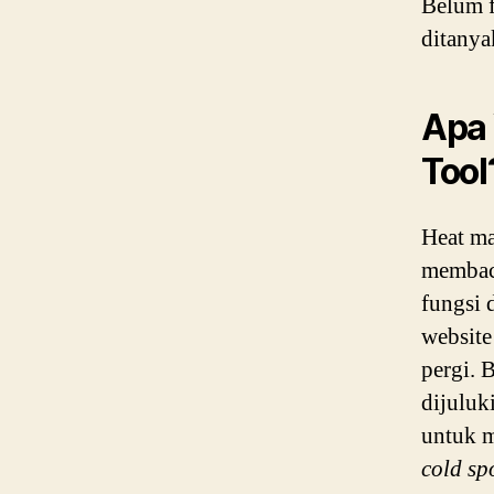
Belum f
ditanya
Apa 
Tool
Heat ma
membaca
fungsi 
website
pergi. 
dijuluk
untuk m
cold sp